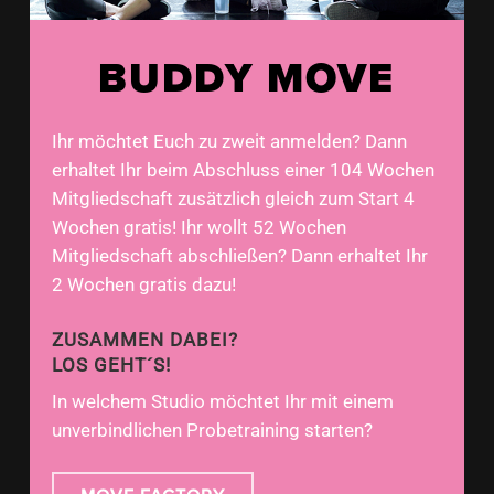
BUDDY MOVE
Ihr möchtet Euch zu zweit anmelden? Dann
erhaltet Ihr beim Abschluss einer 104 Wochen
Mitgliedschaft zusätzlich gleich zum Start 4
Wochen gratis! Ihr wollt 52 Wochen
Mitgliedschaft abschließen? Dann erhaltet Ihr
2 Wochen gratis dazu!
ZUSAMMEN DABEI?
LOS GEHT´S!
In welchem Studio möchtet Ihr mit einem
unverbindlichen Probetraining starten?