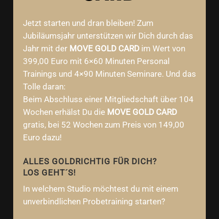
Jetzt starten und dran bleiben! Zum
Jubiläumsjahr unterstützen wir Dich durch das
Jahr mit der
MOVE GOLD CARD
im Wert von
399,00 Euro mit 6×60 Minuten Personal
Trainings und 4×90 Minuten Seminare. Und das
Tolle daran:
Beim Abschluss einer Mitgliedschaft über 104
Wochen erhälst Du die
MOVE GOLD CARD
gratis, bei 52 Wochen zum Preis von 149,00
Euro dazu!
ALLES GOLDRICHTIG FÜR DICH?
LOS GEHT´S!
In welchem Studio möchtest du mit einem
unverbindlichen Probetraining starten?